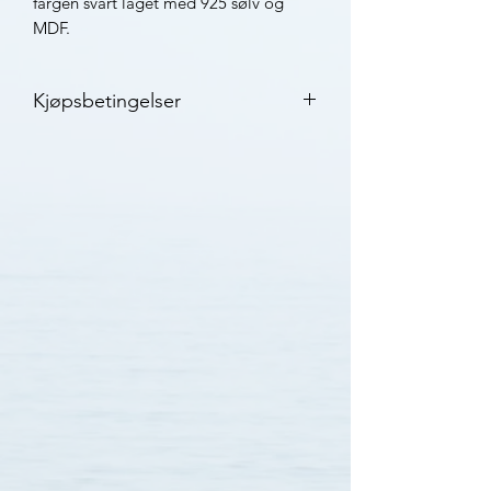
fargen svart laget med 925 sølv og
MDF.
Kjøpsbetingelser
2 års garanti
3-7 virkedager leveringstid med
Posten
30 dagers bytterett
Klikk her for mer informasjon