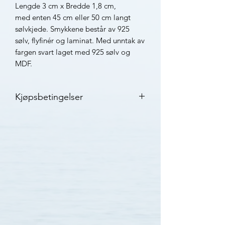
Lengde 3 cm x Bredde 1,8 cm,
med enten 45 cm eller 50 cm langt
sølvkjede. Smykkene består av 925
sølv, flyfinér og laminat. Med unntak av
fargen svart laget med 925 sølv og
MDF.
Kjøpsbetingelser
2 års garanti
3-7 virkedager leveringstid med
Posten
30 dagers bytterett
Klikk her for mer informasjon