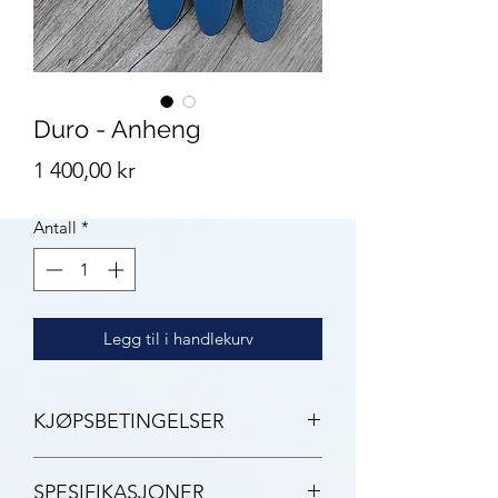
Duro - Anheng
Pris
1 400,00 kr
Antall
*
Legg til i handlekurv
KJØPSBETINGELSER
2 års garanti
SPESIFIKASJONER
3-7 virkedager leveringstid med