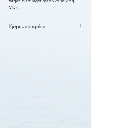
fargen svart laget med 925 sølv og
MDF.
Kjøpsbetingelser
2 års garanti
3-7 virkedager leveringstid med
Posten
30 dagers bytterett
Klikk her for mer informasjon