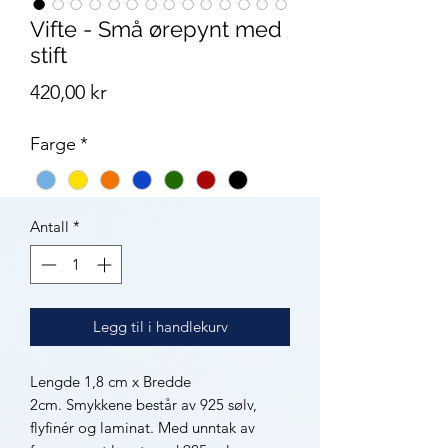
Vifte - Små ørepynt med
stift
Pris
420,00 kr
Farge
*
Antall
*
Legg til i handlekurv
Lengde 1,8 cm x Bredde
2cm. Smykkene består av 925 sølv,
flyfinér og laminat. Med unntak av