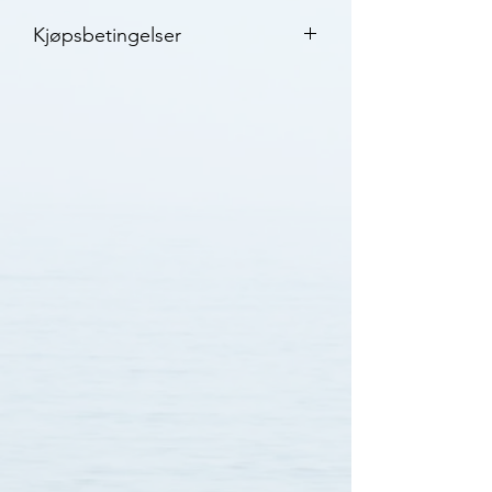
Kjøpsbetingelser
2 års garanti
3-7 virkedager leveringstid med
Posten
30 dagers bytterett
Klikk her for mer informasjon