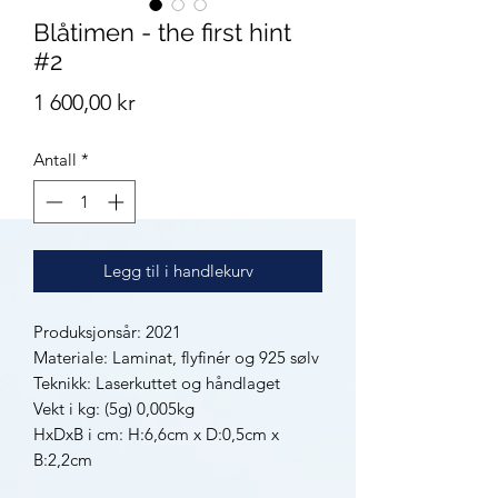
Blåtimen - the first hint
#2
Pris
1 600,00 kr
Antall
*
Legg til i handlekurv
Produksjonsår: 2021
Materiale: Laminat, flyfinér og 925 sølv
Teknikk: Laserkuttet og håndlaget
Vekt i kg: (5g) 0,005kg
HxDxB i cm: H:6,6cm x D:0,5cm x
B:2,2cm